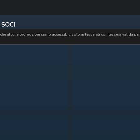
SOCI
che alcune promozioni siano accessibili solo ai tesserati con tessera valida per