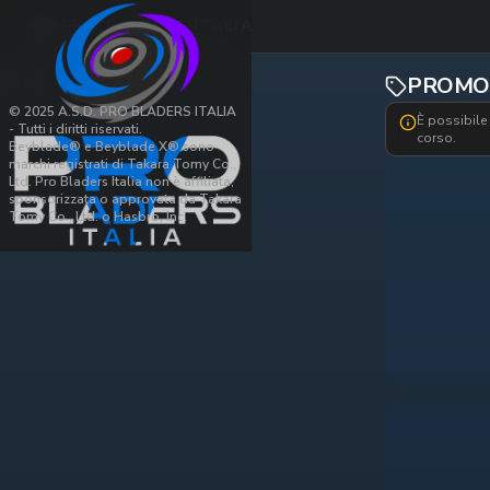
PRO BLADERS ITALIA
PROMO 
© 2025 A.S.D. PRO BLADERS ITALIA
È possibile 
- Tutti i diritti riservati.
corso.
Beyblade® e Beyblade X® sono
marchi registrati di Takara Tomy Co.,
Ltd. Pro Bladers Italia non è affiliata,
sponsorizzata o approvata da Takara
Tomy Co., Ltd. o Hasbro, Inc.