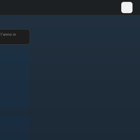
Apri m
 l'anno in