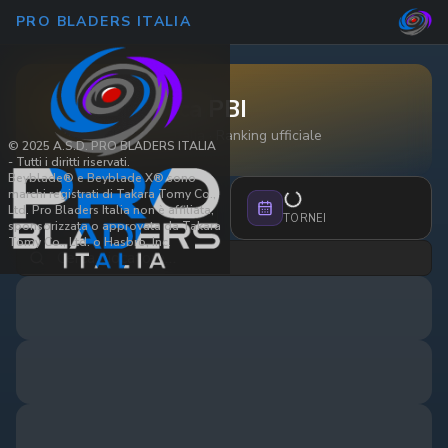
PRO BLADERS ITALIA
Classifica PBI
Pro Bladers Italia · Ranking ufficiale
© 2025 A.S.D. PRO BLADERS ITALIA
- Tutti i diritti riservati.
Beyblade® e Beyblade X® sono
marchi registrati di Takara Tomy Co.,
Ltd. Pro Bladers Italia non è affiliata,
GIOCATORI
TORNEI
sponsorizzata o approvata da Takara
Tomy Co., Ltd. o Hasbro, Inc.